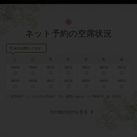
ネット予約の空席状況
◎
本日お席空いてます！
土
日
月
火
水
木
金
08/08
08/09
08/10
08/11
08/12
08/13
08/14
◎
◎
◎
◎
◎
◎
◎
08/15
08/16
08/17
08/18
08/19
08/20
08/21
◎
◎
◎
◎
◎
◎
◎
◎
即予約可
□
リクエスト予約可
TEL
要問い合わせ
×
予約不可
休
定休日
その他の日付を見る