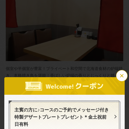
個室や半個室が豊富！プライベート和空間で北海道食材の炉端焼
この店舗情報をシェアする
き、本格焼き鳥を堪能！香ばしい炉端の香りとじっくりと焼くこ
とで凝縮された旨味を心ゆくまでお楽しみください♪＜夏宴会・
クーポン
個室居酒屋 名古屋コーチン 焼き鳥と炉端焼き うち田 札幌
Welcome!
団体様歓迎！＞
駅前店
北海道札幌市中央区北３条西２丁目1-13 Central Cliff地下1階
https://akr1388272533.owst.jp/
主賓の方に♪コースのご予約でメッセージ付き
特製デザートプレートプレゼント＊金土祝前
お店情報をコピー
日有料