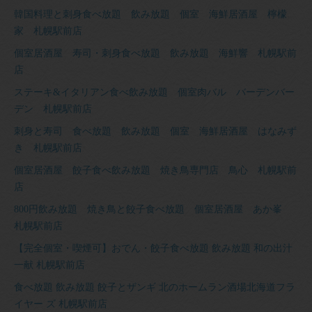
韓国料理と刺身食べ放題 飲み放題 個室 海鮮居酒屋 檸檬
家 札幌駅前店
個室居酒屋 寿司・刺身食べ放題 飲み放題 海鮮響 札幌駅前
店
ステーキ&イタリアン食べ飲み放題 個室肉バル バーデンバー
デン 札幌駅前店
刺身と寿司 食べ放題 飲み放題 個室 海鮮居酒屋 はなみず
き 札幌駅前店
個室居酒屋 餃子食べ飲み放題 焼き鳥専門店 鳥心 札幌駅前
店
800円飲み放題 焼き鳥と餃子食べ放題 個室居酒屋 あか峯
札幌駅前店
【完全個室・喫煙可】おでん・餃子食べ放題 飲み放題 和の出汁
一献 札幌駅前店
食べ放題 飲み放題 餃子とザンギ 北のホームラン酒場北海道フラ
イヤー ズ 札幌駅前店